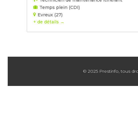
Technicien de maintenance itinérant
Temps plein (CDI)
Evreux (27)
+ de détails
© 2025 Prestinfo, tous dro