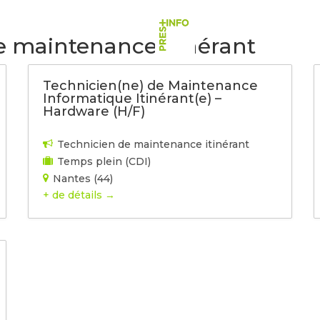
MÉTIERS
ETUDES DE CAS
ACTUALITÉS
RECRU
e maintenance itinérant
Technicien(ne) de Maintenance
Informatique Itinérant(e) –
Hardware (H/F)
Technicien de maintenance itinérant
Temps plein (CDI)
Nantes (44)
+ de détails