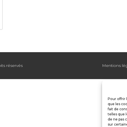
its réservés
Mentions lé
Pour offrir
que les coo
fait de con
telles que 
de ne pas c
sur certain